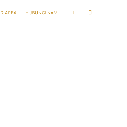
R AREA
HUBUNGI KAMI