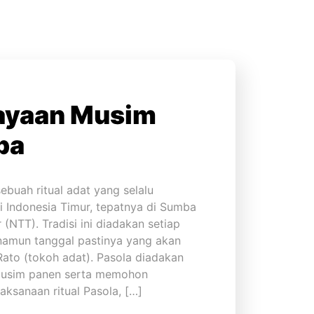
ayaan Musim
ba
buah ritual adat yang selalu
i Indonesia Timur, tepatnya di Sumba
(NTT). Tradisi ini diadakan setiap
 namun tanggal pastinya yang akan
ato (tokoh adat). Pasola diadakan
musim panen serta memohon
ksanaan ritual Pasola, […]