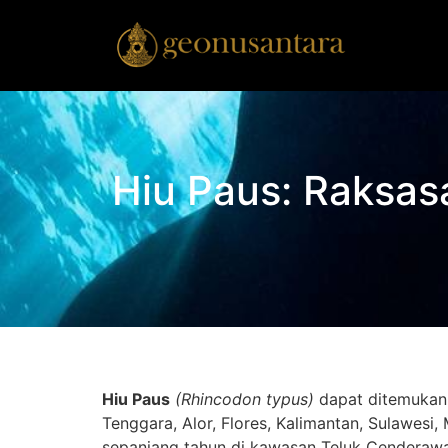
Hiu Paus: Raksas
Hiu Paus
(Rhincodon typus)
dapat ditemukan d
Tenggara, Alor, Flores, Kalimantan, Sulawesi,
sepanjang tahun di kawasan Teluk Cenderawa