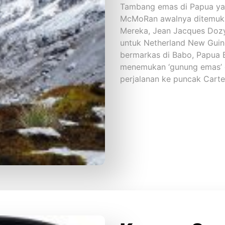
Tambang emas di Papua yan
McMoRan awalnya ditemukan
Mereka, Jean Jacques Dozy,
untuk Netherland New Gui
bermarkas di Babo, Papua B
menemukan ‘gunung emas’ d
perjalanan ke puncak Carte