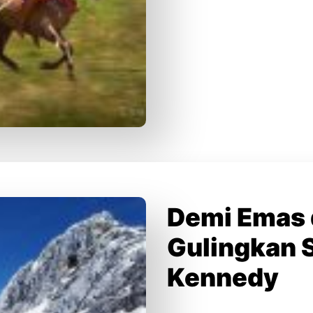
Demi Emas 
Gulingkan 
Kennedy