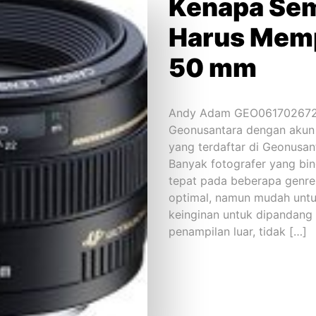
Kenapa Sem
Harus Mem
50 mm
Andy Adam GEO061702672,
Geonusantara dengan aku
yang terdaftar di Geonusan
Banyak fotografer yang bi
tepat pada beberapa genre
optimal, namun mudah untu
keinginan untuk dipandang 
penampilan luar, tidak […]