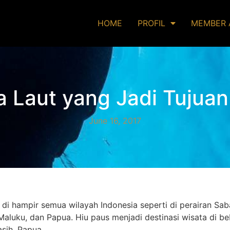
HOME
PROFIL
MEMBER 
a Laut yang Jadi Tujuan
June 16, 2017
i hampir semua wilayah Indonesia seperti di perairan Saba
 Maluku, dan Papua. Hiu paus menjadi destinasi wisata di b
sih, Papua.