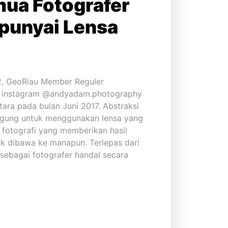
ua Fotografer
punyai Lensa
 GeoRiau Member Reguler
n instagram @andyadam.photography
tara pada bulan Juni 2017. Abstraksi
ngung untuk menggunakan lensa yang
 fotografi yang memberikan hasil
k dibawa ke manapun. Terlepas dari
sebagai fotografer handal secara