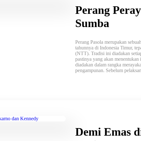
Perang Pera
Sumba
Perang Pasola merupakan sebuah r
tahunnya di Indonesia Timur, te
(NTT). Tradisi ini diadakan seti
pastinya yang akan menentukan i
diadakan dalam rangka merayak
pengampunan. Sebelum pelaksana
Demi Emas d