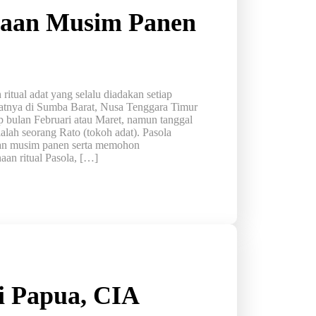
yaan Musim Panen
itual adat yang selalu diadakan setiap
patnya di Sumba Barat, Nusa Tenggara Timur
ap bulan Februari atau Maret, namun tanggal
alah seorang Rato (tokoh adat). Pasola
an musim panen serta memohon
an ritual Pasola, […]
i Papua, CIA