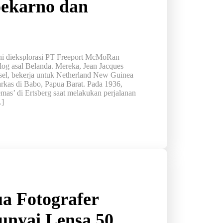
oekarno dan
ni dieksplorasi PT Freeport McMoRan
log asal Belanda. Mereka, Jean Jacques
sel, bekerja untuk Netherland New Guinea
kas di Babo, Papua Barat. Pada 1936,
as’ di Ertsberg saat melakukan perjalanan
…]
a Fotografer
nyai Lensa 50