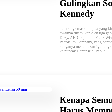
Gulingkan S
Kennedy
Tambang emas di Papua yang ki
awalnya ditemukan oleh tiga geo
Dozy, AH Colijn, dan Franz Wis
Petroleum Company, yang bermar
ketiganya menemukan ‘gunung em
ke puncak Cartensz di Papua. [
Kenapa Semu
Harus Mempu