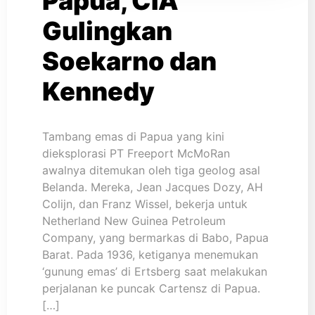
Papua, CIA
Gulingkan
Soekarno dan
Kennedy
Tambang emas di Papua yang kini
dieksplorasi PT Freeport McMoRan
awalnya ditemukan oleh tiga geolog asal
Belanda. Mereka, Jean Jacques Dozy, AH
Colijn, dan Franz Wissel, bekerja untuk
Netherland New Guinea Petroleum
Company, yang bermarkas di Babo, Papua
Barat. Pada 1936, ketiganya menemukan
‘gunung emas’ di Ertsberg saat melakukan
perjalanan ke puncak Cartensz di Papua.
[…]