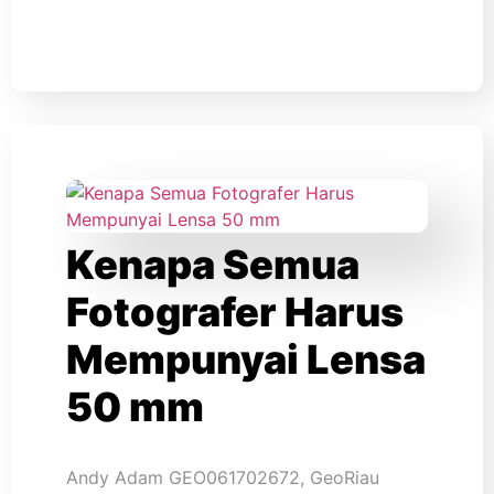
Kenapa Semua
Fotografer Harus
Mempunyai Lensa
50 mm
Andy Adam GEO061702672, GeoRiau