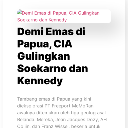
Demi Emas di
Papua, CIA
Gulingkan
Soekarno dan
Kennedy
Tambang emas di Papua yang kini
dieksplorasi PT Freeport McMoRan
awalnya ditemukan oleh tiga geolog asal
Belanda. Mereka, Jean Jacques Dozy, AH
Colijn, dan Franz Wissel, bekerja untuk