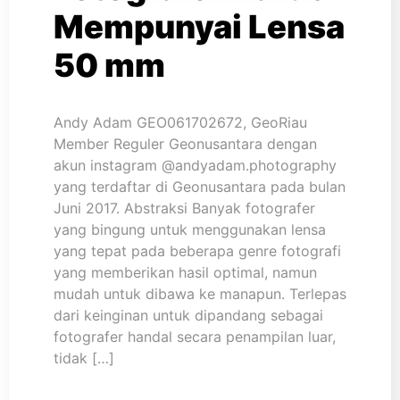
Mempunyai Lensa
50 mm
Andy Adam GEO061702672, GeoRiau
Member Reguler Geonusantara dengan
akun instagram @andyadam.photography
yang terdaftar di Geonusantara pada bulan
Juni 2017. Abstraksi Banyak fotografer
yang bingung untuk menggunakan lensa
yang tepat pada beberapa genre fotografi
yang memberikan hasil optimal, namun
mudah untuk dibawa ke manapun. Terlepas
dari keinginan untuk dipandang sebagai
fotografer handal secara penampilan luar,
tidak […]