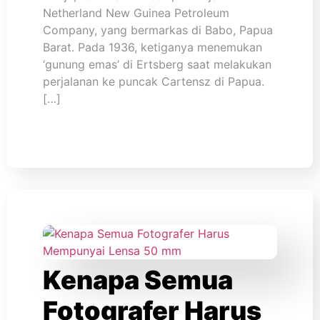
Netherland New Guinea Petroleum
Company, yang bermarkas di Babo, Papua
Barat. Pada 1936, ketiganya menemukan
‘gunung emas’ di Ertsberg saat melakukan
perjalanan ke puncak Cartensz di Papua.
[…]
Kenapa Semua
Fotografer Harus